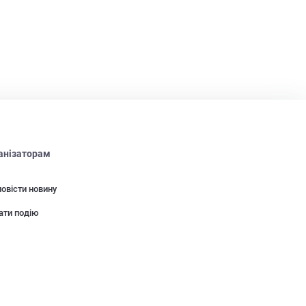
анізаторам
овісти новину
ати подію