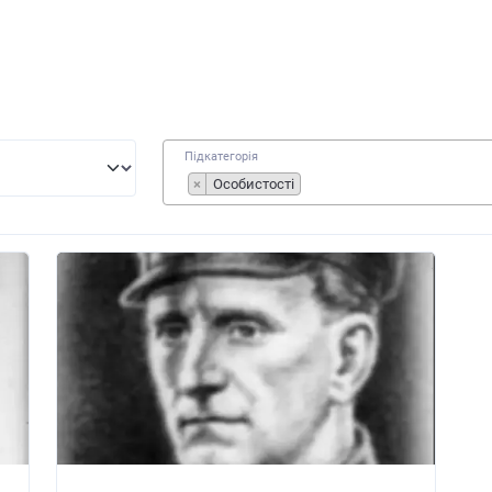
Підкатегорія
×
Особистості