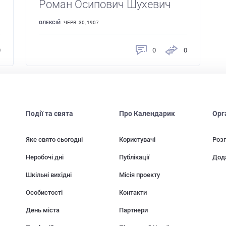
Роман Осипович Шухевич
ОЛЕКСІЙ
ЧЕРВ. 30, 1907
0
0
0
Події та свята
Про Календарик
Орг
Яке свято сьогодні
Користувачі
Розп
Неробочі дні
Публікації
Дод
Шкільні вихідні
Місія проекту
Особистості
Контакти
День міста
Партнери