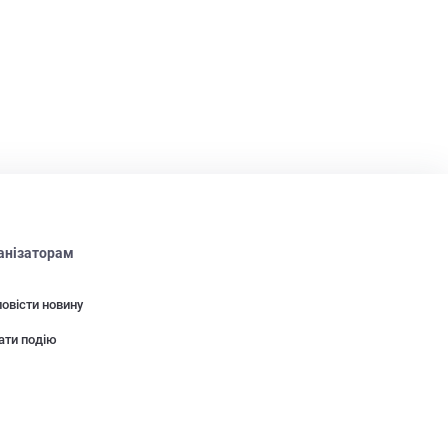
анізаторам
овісти новину
ати подію