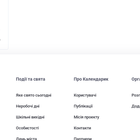
0
Події та свята
Про Календарик
Орг
Яке свято сьогодні
Користувачі
Розп
Неробочі дні
Публікації
Дод
Шкільні вихідні
Місія проекту
Особистості
Контакти
День міста
Партнери