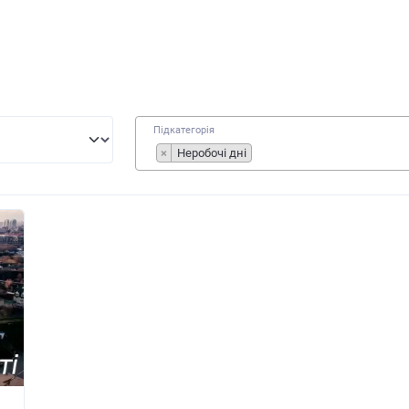
Підкатегорія
×
Неробочі дні