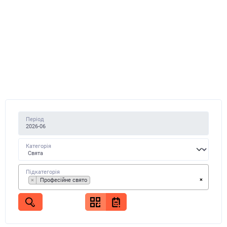
Період
Категорія
Підкатегорія
×
×
Професійне свято