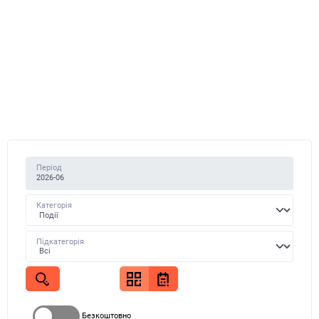
Період
Категорія
Підкатегорія
Безкоштовно