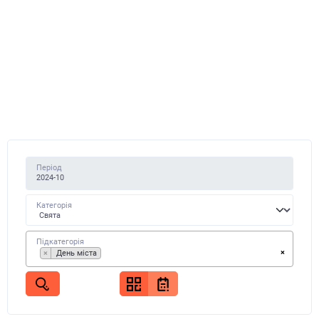
Період
Категорія
Підкатегорія
×
×
День міста