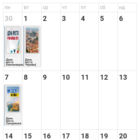
пн
вт
ср
чт
пт
сб
нд
30
1
2
3
4
5
6
2023-09-30
2023-10-01
День 
День 
міста 
міста 
Хмельницький
Чернівці
7
8
9
10
11
12
13
2023-10-07
День 
міста 
Запоріжжя
14
15
16
17
18
19
20