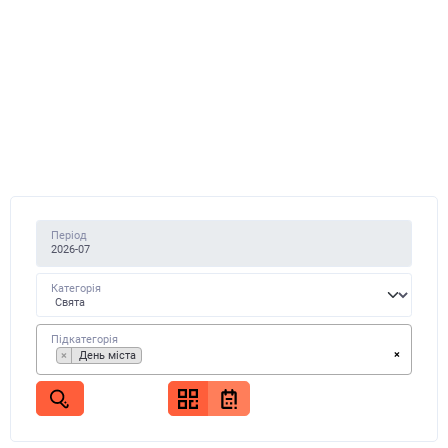
Період
Категорія
Підкатегорія
×
×
День міста