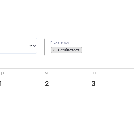
Підкатегорія
×
Особистості
ср
чт
пт
1
2
3