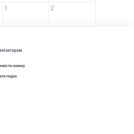
1
2
анізаторам
овісти новину
ати подію