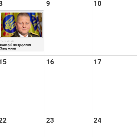
8
9
10
1973-07-08
Валерій Федорович 
Залужний
15
16
17
22
23
24