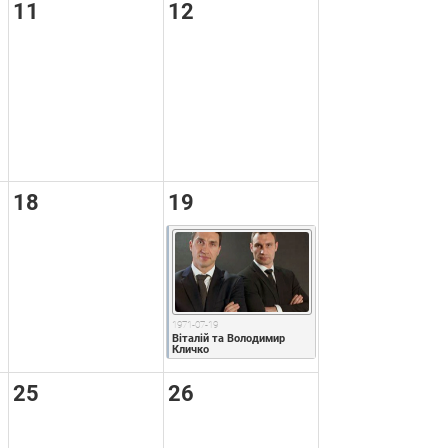
11
12
18
19
1971-07-19
Віталій та Володимир 
Кличко
25
26