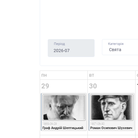
Період
Категорія
пн
вт
29
30
1865-06-29
1907-06-30
Граф Андрій Шептицький
Роман Осипович Шухевич 