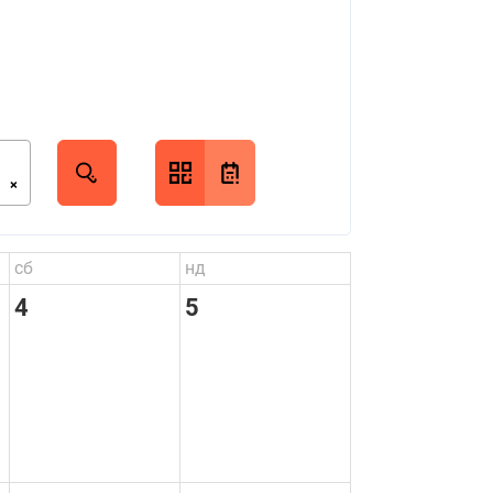
×
сб
нд
4
5