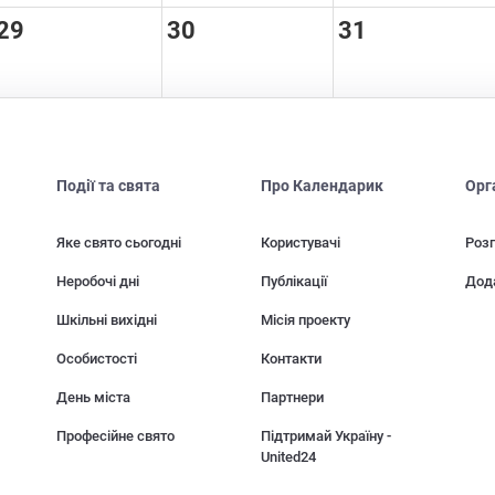
29
30
31
Події та свята
Про Календарик
Орг
Яке свято сьогодні
Користувачі
Розп
Неробочі дні
Публікації
Дод
Шкільні вихідні
Місія проекту
Особистості
Контакти
День міста
Партнери
Професійне свято
Підтримай Україну -
United24