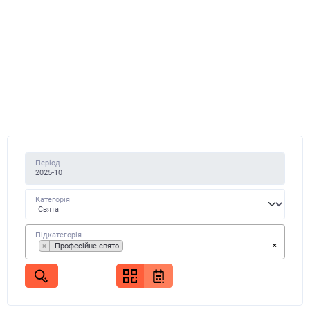
Період
Категорія
Підкатегорія
×
×
Професійне свято