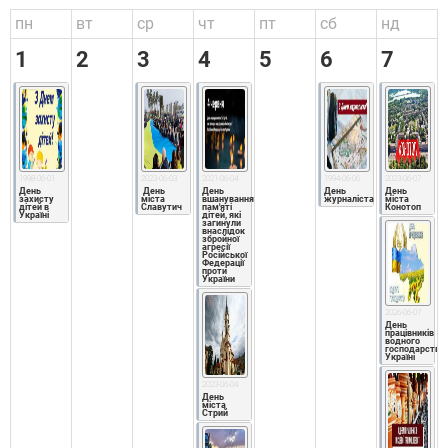
пн
вт
ср
чт
пт
сб
нд
1
2
3
4
5
6
7
1998-06-01
2023-06-03
2021-06-04
1994-06-06
2023-06-07
День 
 День 
День 
День 
День 
захисту 
міста 
вшанування 
журналіста
міста 
дітей в 
Славутич
пам'яті 
Конотоп
Україні
дітей, які 
загинули 
внаслідок 
збройної 
агресії 
Російської 
Федерації 
проти 
України
2026-06-07
День 
працівників 
водного 
господарства 
Україні
2023-06-04
День 
міста  
Стрий