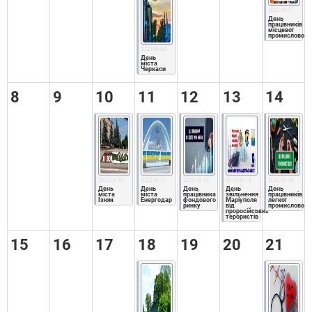
2026-06-07
День 
працівників 
місцевої 
промисловост
2023-06-04
День 
міста 
Черкаси
8
9
10
11
12
13
14
2023-06-10
2023-06-11
2008-06-12
2015-06-13
2026-06-14
День 
День 
День 
День 
День 
міста 
міста 
працівника 
звільнення 
працівників 
Ізюм
Енергодар
фондового 
Маріуполя 
легкої 
ринку
від 
промисловост
проросійських 
терористів
15
16
17
18
19
20
21