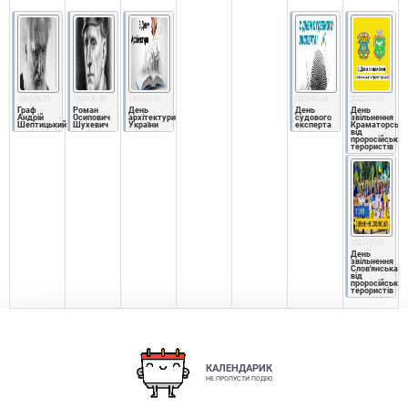
1865-06-29
1907-06-30
1995-07-01
2009-07-04
2022-07-05
Граф 
Роман 
День 
День 
День 
Андрій 
Осипович 
архітектури 
судового 
звільнення 
Шептицький
Шухевич 
України
експерта
Краматорська
від 
проросійських
терористів
2022-07-05
День 
звільнення 
Слов'янська 
від 
проросійських
терористів
КАЛЕНДАРИК
НЕ ПРОПУСТИ ПОДІЮ