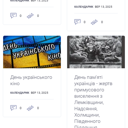
КАЛЕНДАРИК
ВЕР. 13, 2023
КАЛЕНДАРИК
ВЕР. 13, 2025
0
0
0
0
День українського
День пам'яті
кіно
українців - жертв
примусового
КАЛЕНДАРИК
ВЕР. 13, 2025
виселення з
Лемківщини,
Надсяння,
0
0
Холмщини,
Південного
Підляшшя,