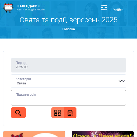
КАЛЕНДАРИК
Увійти
СВЯТА ТА ПОДІЇ В УКРАЇНІ
Свята та події, вересень 2025
Головна
Період
Категорія
Підкатегорія