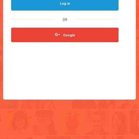
Log in
Google