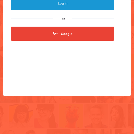
Log in
Google