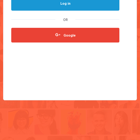
Log in
Google