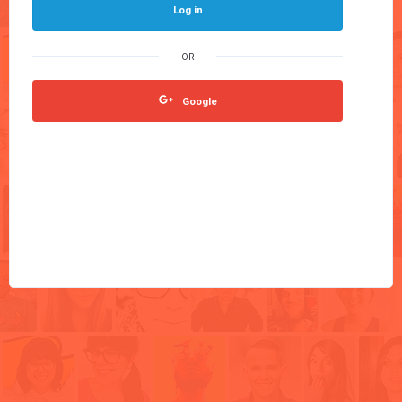
Log in
Google