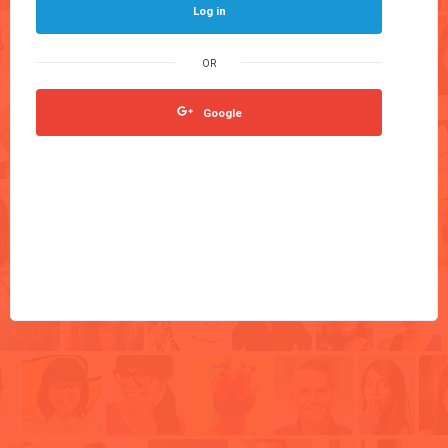
Log in
Google