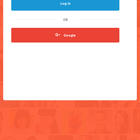
Log in
Google