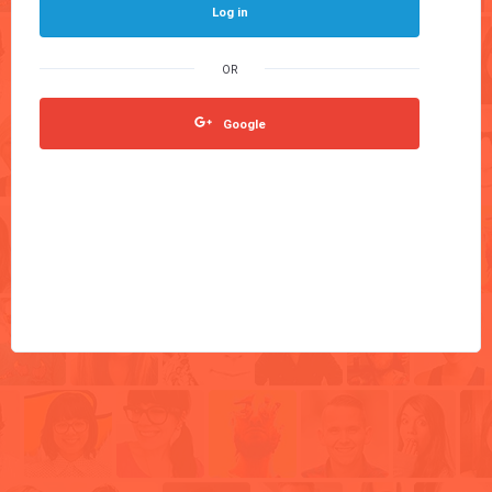
Log in
Google