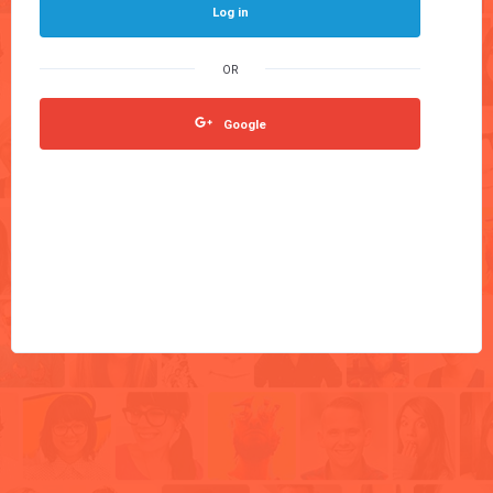
Log in
Google