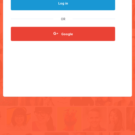
Log in
Google