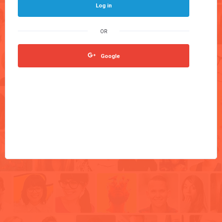
Log in
Google