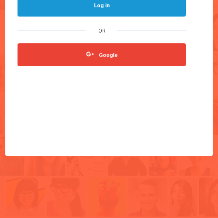
Log in
Google