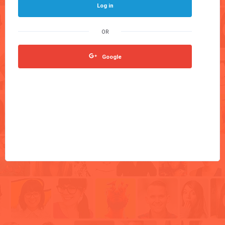
Log in
Google