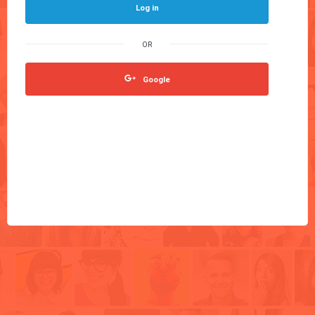
Log in
Google