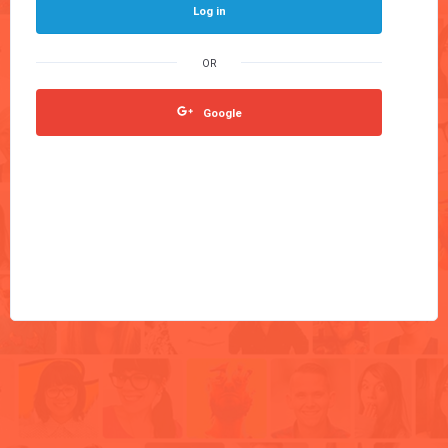
Log in
Google