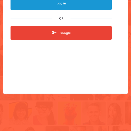
Log in
Google