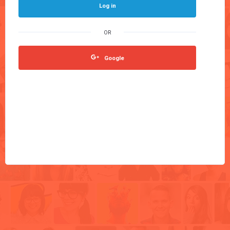
Log in
Google