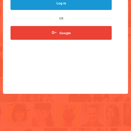
Log in
Google