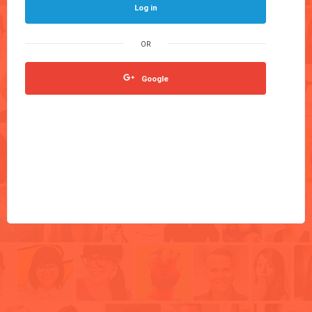
Log in
Google