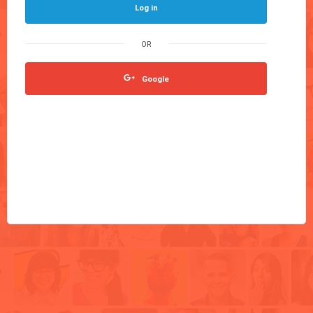
Log in
Google