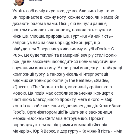
ОЛЕКСІЙ
Уявіть собі вечір акустики, де все близько і чуттєво...
Ви поринаєте в кожну ноту, кожне слово, які немов би
дихають разом з вами. Пісні, які ви чули раніше,
раптом оживають по-новому, починають звучати
ніжніше, глибше, природніше. Гурт «Кам'яний гість»
запрошує вас на свій unplugged-концерт, що
відбудеться 7 вересня у київському клубі «Docker-G
Pub». Це буде теплий та камерний вечір у стилі фолк-
рок, де ви зможете насолодитися новим акустичним
звучанням колективу. У програмі концерту — найкращі
композиції гурту, а також унікальні інтерпретації
відомих світових рок-хітів («The Beatles», «Slade»,
«Queen», «The Doors» та ін.), виконані українською
мовою. Ця подія має особливе значення: концерт є
частиною благодійного проєкту, мета якого — збір
коштів на забезпечення відпочинку для дітей загиблих
Героїв. Організатором цієї ініціативи є засновниця
мережі «Docker» Світлана Яструбенко. Проєкт
впроваджується за підтримки компанії «Феєрія
Мандрів». Юрій Верес, лідер гурту «Кам’яний гість»: «Ми