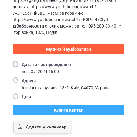
https://kg.org.ua Відео гурту "Кам'яний гість": • «Твоя
дорога»: https://www.youtube.com/watch?
v=JPE5qH4k6aE • «Там, за горами»:
https://www.youtube.com/watch?v=E0Prh4kCIy0
☎️Забронювати столик можна за тел: 095 280-83-40 📌
Ігорівська, 13/5, Поділ
Музика й аудіозаписи
Дата та час проведення
вер. 07, 2024 16:00
Адреса
Ігорівська вулиця, 13/5, Київ, 04070, Україна
Ціна
Купити квитки