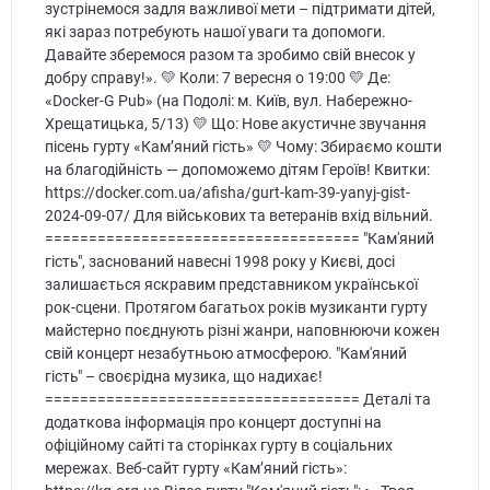
зустрінемося задля важливої мети – підтримати дітей,
які зараз потребують нашої уваги та допомоги.
Давайте зберемося разом та зробимо свій внесок у
добру справу!». 💛 Коли: 7 вересня о 19:00 💛 Де:
«Docker-G Pub» (на Подолі: м. Київ, вул. Набережно-
Хрещатицька, 5/13) 💛 Що: Нове акустичне звучання
пісень гурту «Кам’яний гість» 💛 Чому: Збираємо кошти
на благодійність — допоможемо дітям Героїв! Квитки:
https://docker.com.ua/afisha/gurt-kam-39-yanyj-gist-
2024-09-07/ Для військових та ветеранів вхід вільний.
==================================== "Кам'яний
гість", заснований навесні 1998 року у Києві, досі
залишається яскравим представником української
рок-сцени. Протягом багатьох років музиканти гурту
майстерно поєднують різні жанри, наповнюючи кожен
свій концерт незабутньою атмосферою. "Кам'яний
гість" – своєрідна музика, що надихає!
==================================== Деталі та
додаткова інформація про концерт доступні на
офіційному сайті та сторінках гурту в соціальних
мережах. Веб-сайт гурту «Кам’яний гість»: