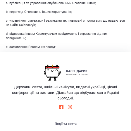
a. публікація та управління опублікованими Оголошеннями;
b. перегляд Оголошень інших користувачів;
c. управління платежами і рахунками, які пов'язані з послугами, що надаються
на Сайті Calendaryk;
d. відправка іншим Користувачам повідомлень і отримання від них
повідомлень;
e. замовлення Рекламних послуг.
КАЛЕНДАРИК
НЕ ПРОПУСТИ ПОДІЮ
Державні свята, шкільні канікули, видатні українці, цікаві
конференції на вистави. Дізнайся що відбувається в Україні
сьогодні.
Події та свята