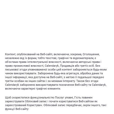
Контент, опублікований на Веб-сайті, включаючи, зокрема, Оголошення,
незалежно від їх форми, тобто текстові, графічні та відеоматеріали, є
об'єктами права інтелектуальної власності, включаючи авторські права і
право промислової власності, Calendaryk, Продавців або третіх осіб. Без
письмової згоди уповноваженої особи цей контент забороняється будь-яким
чином використовувати. Заборонена будь-яка агрегація, обробка даних та
іншої інформації, яка доступна на Веб-сайті, з метою її подальшої передачі
третім особам на інших сайтах і за межами Інтернету. Також без згоди
Calendaryk заборонено використовувати позначення Веб-сайту та Calendaryk,
включаючи характерні графічні елементи.
Щоб скористатися функціональністю Послуг уповні, Гість повинен
зареєструвати Обліковий запис і почати користуватися Веб-сайтом як
зареєстрований Користувач. Обліковий запис передбачає, окрім іншого, такі
функції Веб-сайту: