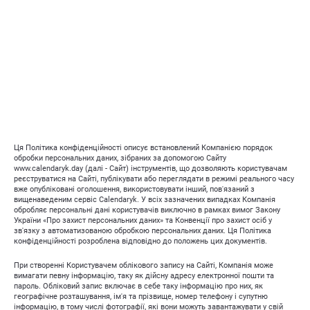
Ця Політика конфіденційності описує встановлений Компанією порядок
обробки персональних даних, зібраних за допомогою Сайту
www.calendaryk.day (далі - Сайт) інструментів, що дозволяють користувачам
реєструватися на Сайті, публікувати або переглядати в режимі реального часу
вже опубліковані оголошення, використовувати інший, пов'язаний з
вищенаведеним сервіс Calendaryk. У всіх зазначених випадках Компанія
обробляє персональні дані користувачів виключно в рамках вимог Закону
України «Про захист персональних даних» та Конвенції про захист осіб у
зв'язку з автоматизованою обробкою персональних даних. Ця Політика
конфіденційності розроблена відповідно до положень цих документів.
При створенні Користувачем облікового запису на Сайті, Компанія може
вимагати певну інформацію, таку як дійсну адресу електронної пошти та
пароль. Обліковий запис включає в себе таку інформацію про них, як
географічне розташування, ім'я та прізвище, номер телефону і супутню
інформацію, в тому числі фотографії, які вони можуть завантажувати у свій