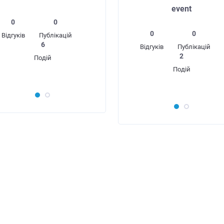
event
0
0
Віта
Кале
0
0
Відгуків
Публікацій
ко
6
Відгуків
Публікацій
екск
2
Подій
Подій