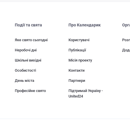
Події та свята
Про Календарик
Орг
Яке свято сьогодні
Користувачі
Розп
Неробочі дні
Публікації
Дод
Шкільні вихідні
Місія проекту
Особистості
Контакти
День міста
Партнери
Професійне свято
Підтримай Україну -
United24