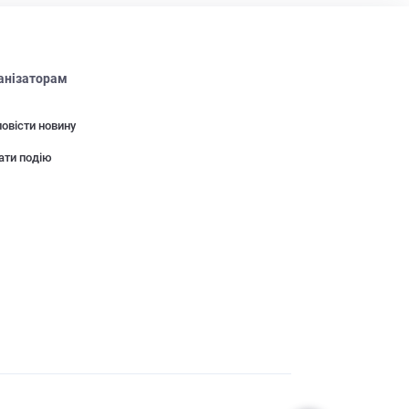
анізаторам
овісти новину
ати подію