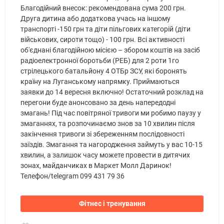
Благодійний внесок: рекомендована сума 200 грн.
Друга дитина або додаткова учась на іншому
транспорті -150 грн та діти пільгових категорій (діти
військових, сироти тощо) - 100 грн. Всі активності
об'єднані благодійною місією – збором коштів на засіб
радіоелектронної боротьби (РЕБ) для 2 роти 1го
стрілецького батальйону 4 ОТБр ЗСУ, які боронять
країну на Луганському напрямку. Приймаються
заявки до 14 вересня включно! Остаточний розклад на
перегони буде анонсовано за день напередодні
змагань! Під час повітряної тривоги ми робимо паузу у
змаганнях, та розпочинаємо знов за 10 хвилин після
закінчення тривоги зі збереженням послідовності
заїздів. Змагання та нагородження займуть у вас 10-15
хвилин, а залишок часу можете провести в дитячих
зонах, майданчиках в Маркет Молл Даринок!
Телефон/telegram 099 431 79 36
Фітнес і тренування