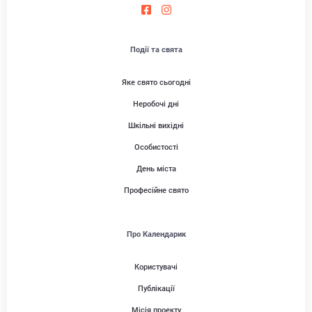
Події та свята
Яке свято сьогодні
Неробочі дні
Шкільні вихідні
Особистості
День міста
Професійне свято
Про Календарик
Користувачі
Публікації
Місія проекту