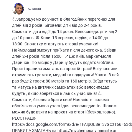
ОЛЕКСІЙ
🛴Запрошуємо до участі в благодійних перегонах для
дітей від 2 років! Біговели: діти від до 2-4 років.
Самокати: діти від 2 до 14 років. Велосипеди: діти від 2
до 10 років. 📆 Коли: 15 вересня, неділя, з 14:00 до
18:00. Спочатку стартують старші учасники!
Наймолодші зможут приїхати після деного сна. Заїзди
дітей 2-4 років після 16:00 . 📍Де: Київ, маркет-молл
Даринок. По місцю у Дарину будуть додатові об'яви.
Прості правила змагань на простій трасі! Всі учасники
отримають грамоти, медалі та подарунки! Увага! В цей
раз буде 2 траси: 80 метрів та 160 метрів. Заїди татусь
та матусь на дитячих самокатах або велосипедах
будуть , якщо збереться кількісь учасників! 🛴
Самокати, біговели брати свої! Наявність шолома
обов'язкова умова участі для велосипедистів. Шолом
можна буде взяти на прокат на старті (безкоштовно).
РЕЄСТРАЦІЯ
https://docs.google.com/forms/d/e/1FAIpQLSeT3vGCzT6uF6
ПРАВИЛА ЗМАГАНЬ на https://mychempiony.minisite.ai