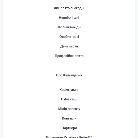
Яке свято сьогодні
Неробочі дні
Шкільні вихідні
Особистості
День міста
Професійне свято
Про Календарик
Користувачі
Публікації
Місія проекту
Контакти
Партнери
Підтримай Україну - United24