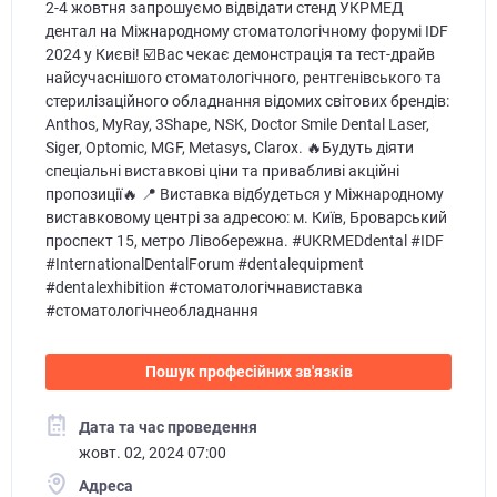
2-4 жовтня запрошуємо вiдвiдати стенд УКРМЕД
дентал на Міжнародному стоматологічному форумі IDF
2024 у Києві! ☑️Вас чекає демонстрація та тест-драйв
найсучаснішого стоматологічного, рентгенівського та
стерилізаційного обладнання відомих світових брендів:
Anthos, MyRay, 3Shape, NSK, Doctor Smile Dental Laser,
Siger, Optomic, MGF, Metasys, Clarox. 🔥Будуть діяти
спеціальні виставкові ціни та привабливі акційні
пропозиції🔥 📍 Виставка вiдбудеться у Мiжнародному
виставковому центрi за адресою: м. Київ, Броварський
проспект 15, метро Лiвобережна. #UKRMEDdental #IDF
#InternationalDentalForum #dentalequipment
#dentalexhibition #стоматологiчнавиставка
#стоматологiчнеобладнання
Пошук професійних зв'язків
Дата та час проведення
жовт. 02, 2024 07:00
Адреса