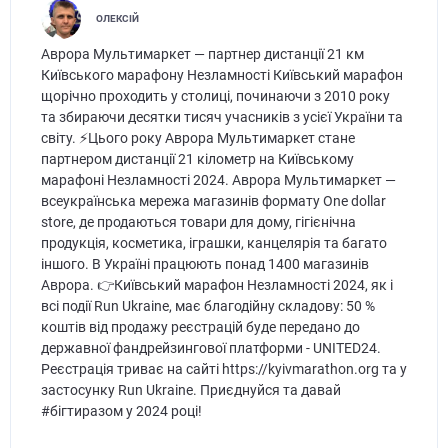
ОЛЕКСІЙ
Аврора Мультимаркет — партнер дистанції 21 км
Київського марафону Незламності Київський марафон
щорічно проходить у столиці, починаючи з 2010 року
та збираючи десятки тисяч учасників з усієї України та
світу. ⚡️Цього року Аврора Мультимаркет стане
партнером дистанції 21 кілометр на Київському
марафоні Незламності 2024. Аврора Мультимаркет —
всеукраїнська мережа магазинів формату One dollar
store, де продаються товари для дому, гігієнічна
продукція, косметика, іграшки, канцелярія та багато
іншого. В Україні працюють понад 1400 магазинів
Аврора. 👉Київський марафон Незламності 2024, як і
всі події Run Ukraine, має благодійну складову: 50 %
коштів від продажу реєстрацій буде передано до
державної фандрейзингової платформи - UNITED24.
Реєстрація триває на сайті https://kyivmarathon.org та у
застосунку Run Ukraine. Приєднуйся та давай
#бігтиразом у 2024 році!