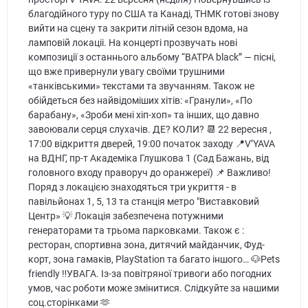
благодійного туру по США та Канаді, ТНМК готові знову
вийти на сцену та закрити літній сезон вдома, на
ламповій локаціі. На концерті прозвучать нові
композиції з останнього альбому “ВАТРА black” — пісні,
що вже привернули увагу своїми трушними
«танківськими» текстами та звучанням. Також не
обійдеться без найвідоміших хітів: «Гранули», «По
барабану», «Зроби мені хіп-хоп» та інших, що давно
завоювали серця слухачів. ДЕ? КОЛИ? 📆 22 вересня ,
17:00 відкриття дверей, 19:00 початок заходу 📍V’YAVA
на ВДНГ, пр-т Академіка Глушкова 1 (Сад Бажань, від
головного входу праворуч до оранжереї) 📌 Важливо!
Поряд з локацією знаходяться три укриття - в
павільйонах 1, 5, 13 та станція метро "Виставковий
Центр» 💡 Локація забезпечена потужними
генераторами та трьома парковками. Також є :
ресторан, спортивна зона, дитячий майданчик, Фуд-
корт, зона гамаків, PlayStation та багато іншого… 🐶Pets
friendly ‼️УВАГА. Із-за повітряної тривоги або погодних
умов, час роботи може змінитися. Слідкуйте за нашими
соц.сторінками 🫶