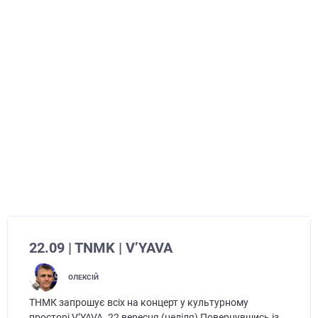
22.09 | TNMK | V’YAVA
ОЛЕКСІЙ
ТНМК запрошує всіх на концерт у культурному
просторі V’YAVA. 22 вересня (неділя) Повернувшись із