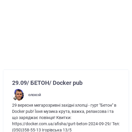
29.09/ БЕТОН/ Docker pub
ОЛЕКСІЙ
29 вересня мегарозривні західні хлопці - гурт "Бетон" в
Docker pub! Їхня музика крута, важка, релаксова і та
що заряджає повінця! Квитки:
https://docker.com.ua/afisha/gurt-beton-2024-09-29/ Тел:
(050)358-55-13 Ігорівська 13/5