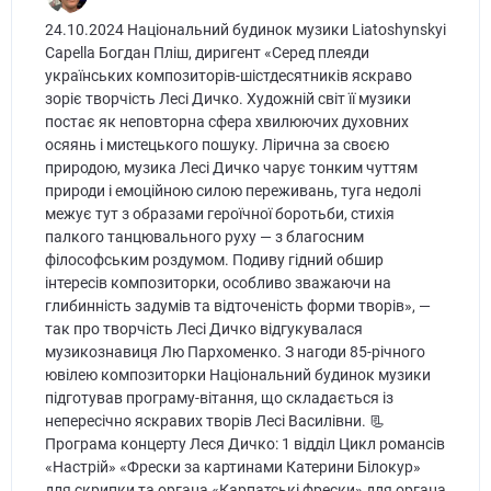
24.10.2024 Національний будинок музики Liatoshynskyi
Capella Богдан Пліш, диригент «Серед плеяди
українських композиторів-шістдесятників яскраво
зоріє творчість Лесі Дичко. Художній світ її музики
постає як неповторна сфера хвилюючих духовних
осяянь і мистецького пошуку. Лірична за своєю
природою, музика Лесі Дичко чарує тонким чуттям
природи і емоційною силою переживань, туга недолі
межує тут з образами героїчної боротьби, стихія
палкого танцювального руху — з благосним
філософським роздумом. Подиву гідний обшир
інтересів композиторки, особливо зважаючи на
глибинність задумів та відточеність форми творів», —
так про творчість Лесі Дичко відгукувалася
музикознавиця Лю Пархоменко. З нагоди 85-річного
ювілею композиторки Національний будинок музики
підготував програму-вітання, що складається із
непересічно яскравих творів Лесі Василівни. 📃
Програма концерту Леся Дичко: 1 відділ Цикл романсів
«Настрій» «Фрески за картинами Катерини Білокур»
для скрипки та органа «Карпатські фрески» для органа