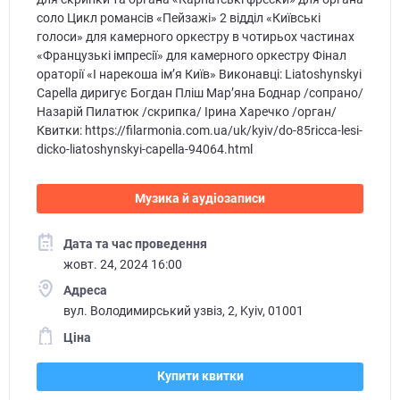
соло Цикл романсів «Пейзажі» 2 відділ «Київські
голоси» для камерного оркестру в чотирьох частинах
«Французькі імпресії» для камерного оркестру Фінал
ораторії «І нарекоша ім’я Київ» Виконавці: Liatoshynskyi
Capella диригує Богдан Пліш Мар’яна Боднар /сопрано/
Назарій Пилатюк /скрипка/ Ірина Харечко /орган/
Квитки: https://filarmonia.com.ua/uk/kyiv/do-85ricca-lesi-
dicko-liatoshynskyi-capella-94064.html
Музика й аудіозаписи
Дата та час проведення
жовт. 24, 2024 16:00
Адреса
вул. Володимирський узвіз, 2, Kyiv, 01001
Ціна
Купити квитки