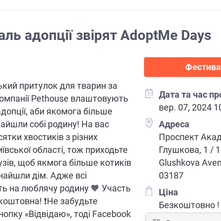
ль адопції звірят AdoptMe Days
Фестива
кий притулок для тварин за
Дата та час п
омпанії Pethouse влаштовують
вер. 07, 2024 1
допції, аби якомога більше
найшли собі родину! На вас
Адреса
ятки хвостиків з різних
Проспект Ака
иївської області, тож приходьте
Глушкова, 1 / 
рузів, щоб якмога більше котиків
Glushkova Avenu
знайшли дім. Адже всі
03187
ь на люблячу родину 🧡 Участь
Ціна
зкоштовна! ❗️Не забудьте
Безкоштовно !
нопку «Відвідаю», тоді Facebook