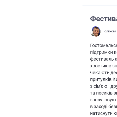
Фестива
ОЛЕКСІЙ
Гостомельсь
підтримки к
фестиваль а
хвостиків з
чекають дес
притулків К
з сім'єю і д
та песиків 
заслуговуют
в заході бе
натиснути к