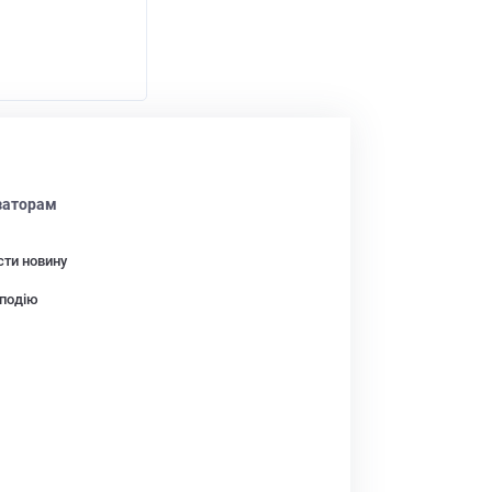
заторам
сти новину
подію