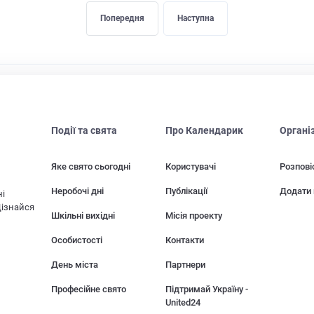
Попередня
Наступна
Події та свята
Про Календарик
Органі
Яке свято сьогодні
Користувачі
Розпові
Неробочі дні
Публікації
Додати 
ні
Дізнайся
Шкільні вихідні
Місія проекту
Особистості
Контакти
День міста
Партнери
Професійне свято
Підтримай Україну -
United24