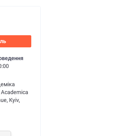
ль
роведення
0:00
деміка
1 Academica
e, Kyiv,