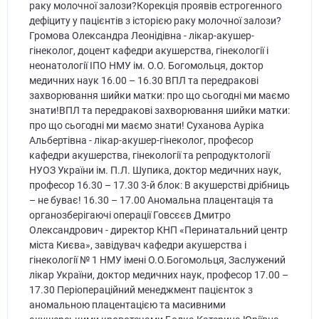
раку молочної залози?Корекція проявів естрогенного
дефіциту у пацієнтів з історією раку молочної залози?
Громова Олександра Леонідівна - лікар-акушер-
гінеколог, доцент кафедри акушерства, гінекології і
неонатології ІПО НМУ ім. О.О. Богомольця, доктор
медичних наук 16.00 – 16.30 ВПЛ та передракові
захворювання шийки матки: про що сьогодні ми маємо
знати!ВПЛ та передракові захворювання шийки матки:
про що сьогодні ми маємо знати! Суханова Ауріка
Альбертівна - лікар-акушер-гінеколог, професор
кафедри акушерства, гінекології та репродуктології
НУОЗ України ім. П.Л. Шупика, доктор медичних наук,
професор 16.30 – 17.30 3-й блок: В акушерстві дрібниць
– не буває! 16.30 – 17.00 Аномальна плацентація та
органозберігаючі операції Говсєєв Дмитро
Олександрович - директор КНП «Перинатальний центр
міста Києва», завідувач кафедри акушерства і
гінекології № 1 НМУ імені О.О.Богомольця, Заслужений
лікар України, доктор медичних наук, професор 17.00 –
17.30 Періопераційний менеджмент пацієнток з
аномальною плацентацією та масивними