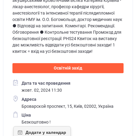
акушерськими кровотечами Бєлка Катерина Юріївна -
лікар-анестезіолог, професор кафедри хірургії,
анестезіології та інтенсивної терапії післядипломної
освіти НМУ ім. О.О. Богомольця, доктор медичних наук
● Відповіді на запитання. Коментарі. Рекомендації.
Обговорення ● Контрольне тестування Промокод для
безкоштовної реєстрації: PHS24 Квиток на виставку
дає можливість відвідати усі безкоштовні заходи! 1
квиток = вхід на усі безкоштовні заходи!
Освітній захід
Дата та час проведення
жовт. 02, 2024 11:30
Адреса
Броварской проспект, 15, Київ, 02002, Україна
Ціна
Безкоштовно !