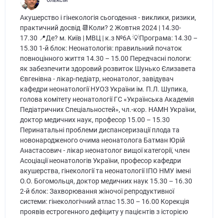
ОЛЕКСІЙ
Акушерство і гінекологія сьогодення - виклики, ризики,
практичний досвід 📆Коли? 2 Жовтня 2024 | 14.30-
17.30 📍Де? м. Київ | МВЦ | к.з №6А 💡Програма: 14.30 –
15.30 1-й блок: Неонатологія: правильний початок
повноцінного життя 14.30 – 15.00 Передчасні пологи:
як забезпечити здоровий розвиток Шунько Єлизавета
Євгенівна - лікар-педіатр, неонатолог, завідувач
кафедри неонатології НУОЗ України ім. П.Л. Шупика,
голова комітету неонатології ГС «Українська Академія
Педіатричних Спеціальностей», чл.-кор. НАМН України,
доктор медичних наук, професор 15.00 – 15.30
Перинатальні проблеми диспансеризації плода та
новонародженого очима неонатолога Батман Юрій
Анастасович - лікар неонатолог вищої категорії, член
Асоціації неонатологів України, професор кафедри
акушерства, гінекології та неонатології ІПО НМУ імені
О.О. Богомольця, доктор медичних наук 15.30 – 16.30
2-й блок: Захворювання жіночої репродуктивної
системи: гінекологічний атлас 15.30 – 16.00 Корекція
проявів естрогенного дефіциту у пацієнтів з історією