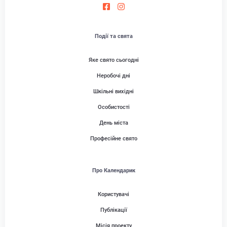
Події та свята
Яке свято сьогодні
Неробочі дні
Шкільні вихідні
Особистості
День міста
Професійне свято
Про Календарик
Користувачі
Публікації
Місія проекту