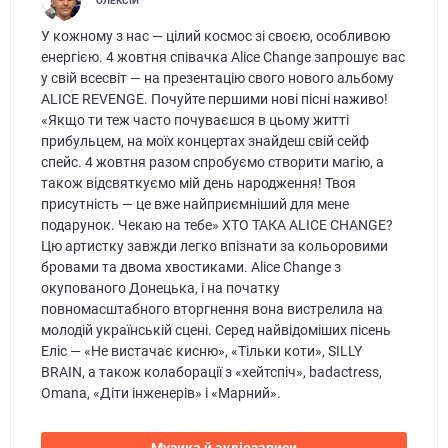
ОЛЕКСІЙ
У кожному з нас — цілий космос зі своєю, особливою
енергією. 4 жовтня співачка Alice Change запрошує вас
у свій всесвіт — на презентацію свого нового альбому
ALICE REVENGE. Почуйте першими нові пісні наживо!
«Якщо ти теж часто почуваєшся в цьому житті
прибульцем, на моїх концертах знайдеш свій сейф
спейс. 4 жовтня разом спробуємо створити магію, а
також відсвяткуємо мій день народження! Твоя
присутність — це вже найприємніший для мене
подарунок. Чекаю на тебе» ХТО ТАКА ALICE CHANGE?
Цю артистку завжди легко впізнати за кольоровими
бровами та двома хвостиками. Alice Change з
окупованого Донецька, і на початку
повномасштабного вторгнення вона вистрелила на
молодій українській сцені. Серед найвідоміших пісень
Еліс — «Не вистачає кисню», «Тільки коти», SILLY
BRAIN, а також колаборації з «хейтспіч», badactress,
Omana, «Діти інженерів» і «Марний».
Музика й аудіозаписи