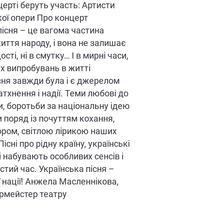
церті беруть участь: Артисти
кої опери Про концерт
пісня – це вагома частина
иття народу, і вона не залишає
ості, ні в смутку… І в мирні часи,
их випробувань в житті
існя завжди була і є джерелом
натхнення і надії. Теми любові до
, боротьби за національну ідею
 поряд із почуттям кохання,
ром, світлою лірикою наших
Пісні про рідну країну, українські
і набувають особливих сенсів і
стий час. Українська пісня –
 нації! Анжела Масленнікова,
рмейстер театру