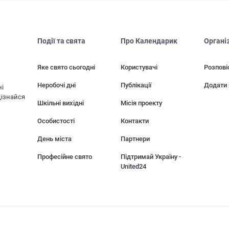
Події та свята
Про Календарик
Органі
Яке свято сьогодні
Користувачі
Розпові
Неробочі дні
Публікації
Додати 
ні
Дізнайся
Шкільні вихідні
Місія проекту
Особистості
Контакти
День міста
Партнери
Професійне свято
Підтримай Україну -
United24