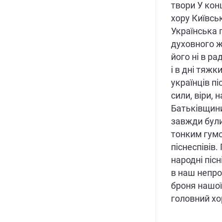
твори У кон
хору Київсь
Українська 
духовного ж
його ні в рад
і в дні тяжк
українців п
сили, віри, 
Батьківщини
завжди були
тонким гумо
піснеспівів. 
народні пісн
в наш непро
броня нашої
головний хо