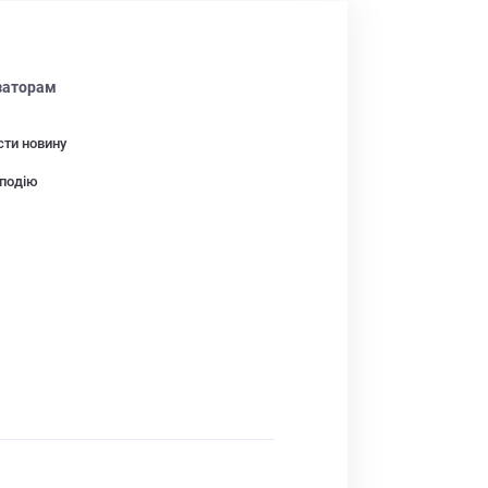
заторам
сти новину
подію