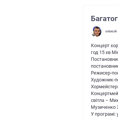
Багатог
ОЛЕКСІЙ
Концерт хор
год 15 хв М
Постановний
постановни
Режисер-по
Художник-п
Хормейстери
Концертмей
світла – Ми
Музиченко 
У програмі: 