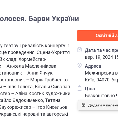
олосся. Барви України
Освітній з
у театру Тривалість концерту: 1
Дата та час п
ісце проведення: Сцена-Укриття
вер. 19, 2024 1
 склад: Хормейстер-
к – Анжела Масленнікова
Адреса
становник – Анна Янчук
Межигірська ву
остановник – Марія Грабченко
Київ, 04070, Ук
 – Ілля Голота, Віталій Сиволап
Ціна
стер – Аліна Костик Художники
Безкоштовно !
хайло Євдокименко, Тетяна
Звукорежисер – Ігор Кисельов
українські народні та авторські