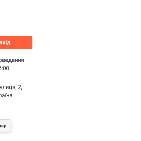
ахід
роведення
5:00
лиця, 2,
раїна