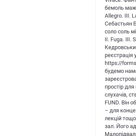
Vivace. Фант
бемоль мажор
Allegro. III.
Себастьян Б
соло соль мі
II. Fuga. III.
Кедровський
реєстрація 
https://for
будемо нам
зареєстрова
простір для
слухачів, с
FUND. Він об
– для концер
лекцій тощо
зал. Його а
Малопідваль