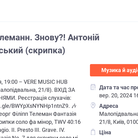
елеманн. Знову?! Антоній
ський (скрипка)
Музика й ауд
ня, 19:00 – VERE MUSIC HUB
Дата та час п
Малопідвальна, 21/8). ВХІД ЗА
вер. 20, 2024 1
МИ. Реєстрація слухачів:
ms.gle/BWYpXsNYNHp1ntnZ9. 🎶
Адреса
еорг Філіпп Телеман Фантазія
Малопідвальна
крипки соло фа мінор, TWV 40:16
21/8, Київ, 010
gio. II. Presto III. Grave. IV.
Ціна