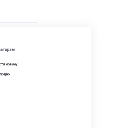
заторам
сти новину
подію