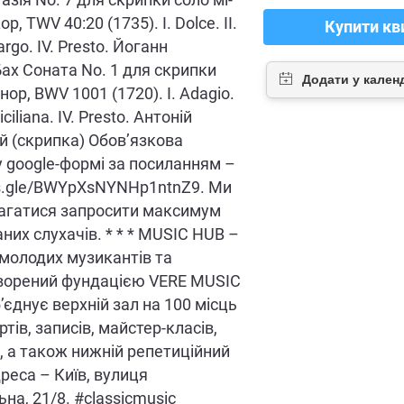
азія No. 7 для скрипки соло мі-
, TWV 40:20 (1735). I. Dolce. II.
Купити кв
 Largo. IV. Presto. Йоганн
ах Соната No. 1 для скрипки
нор, BWV 1001 (1720). I. Adagio.
 Siciliana. IV. Presto. Антоній
 (скрипка) Обов’язкова
у google-формі за посиланням –
ms.gle/BWYpXsNYNHp1ntnZ9. Ми
агатися запросити максимум
них слухачів. * * * MUSIC HUB –
 молодих музикантів та
творений фундацією VERE MUSIC
’єднує верхній зал на 100 місць
тів, записів, майстер-класів,
, а також нижній репетиційний
дреса – Київ, вулиця
на, 21/8. #classicmusic