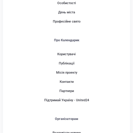
Особистості
День міста
Професійне свято
Про Календарик
Користувачі
Публікації
Місія проекту
Контакти
Партнери
Підтримай Україну - United24
Організаторам
Розповісти новину