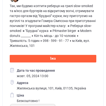
Так, ми будемо коптити реберця на грилі slow-smoked
та м'ясо для бургерів на відкритому вогні, отримувати
гастро-оргазм від "брудної" курки, яку приготуємо на
вугіллі та згадувати Гомера Сімпсона при приготуванні
пончиків! У програмі майстер-класу: 🔸Реберця slow-
smoked 🔸"Брудна" курка 🔸Pitmaster birger 🔸Modern
donuts _______ ▪ Кіл-ть місць - до 10 чоловік ▪
Тривалість: 5 годин ▪ 098 - 599 - 91 - 77 ▪ м.Київ, вул.
Жилянська, 101
Їжа
Дата та час проведення
жовт. 05, 2024 13:00
Адреса
Жилянська вулиця, 101, Київ, 01135, Україна
Ціна
Безкоштовно !