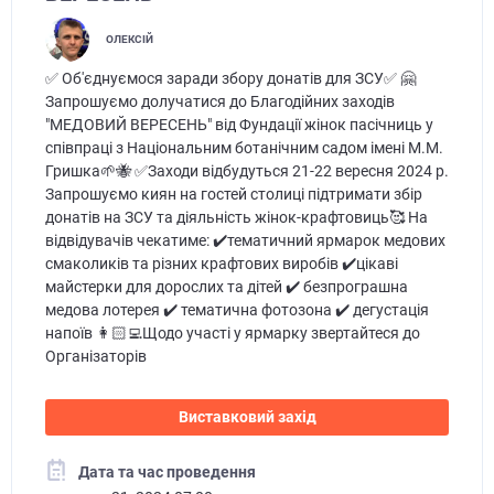
ОЛЕКСІЙ
✅ Об'єднуємося заради збору донатів для ЗСУ✅ 🤗
Запрошуємо долучатися до Благодійних заходів
"МЕДОВИЙ ВЕРЕСЕНЬ" від Фундації жінок пасічниць у
співпраці з Національним ботанічним садом імені М.М.
Гришка🌱🐝 ✅Заходи відбудуться 21-22 вересня 2024 р.
Запрошуємо киян на гостей столиці підтримати збір
донатів на ЗСУ та діяльність жінок-крафтовиць🥰 На
відвідувачів чекатиме: ✔️тематичний ярмарок медових
смаколиків та різних крафтових виробів ✔️цікаві
майстерки для дорослих та дітей ✔️ безпрограшна
медова лотерея ✔️ тематична фотозона ✔️ дегустація
напоїв 👩🏻‍💻Щодо участі у ярмарку звертайтеся до
Організаторів
Виставковий захід
Дата та час проведення