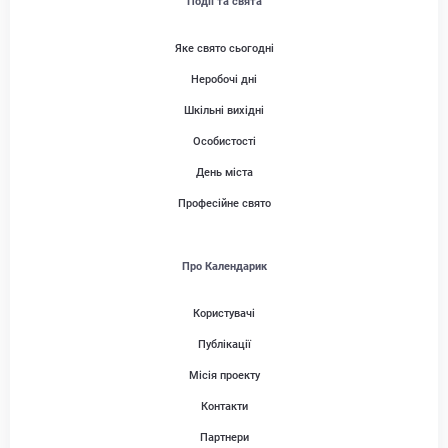
Події та свята
Яке свято сьогодні
Неробочі дні
Шкільні вихідні
Особистості
День міста
Професійне свято
Про Календарик
Користувачі
Публікації
Місія проекту
Контакти
Партнери