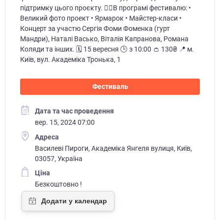
підтримку цього проєкту. 👉🏻В програмі фестивалю: •
Великий фото проект • Ярмарок • Майстер-класи •
Концерт за участю Сергія Фоми Фоменка (гурт
Мандри), Наталі Васько, Віталія Капранова, Романа
Коляди та інших. 🗓️ 15 вересня 🕒 з 10:00 👛 130₴ 📍 м.
Київ, вул. Академіка Тронька, 1
Фестиваль
Дата та час проведення
вер. 15, 2024 07:00
Адреса
Василеві Пироги, Академіка Янгеля вулиця, Київ,
03057, Україна
Ціна
Безкоштовно !