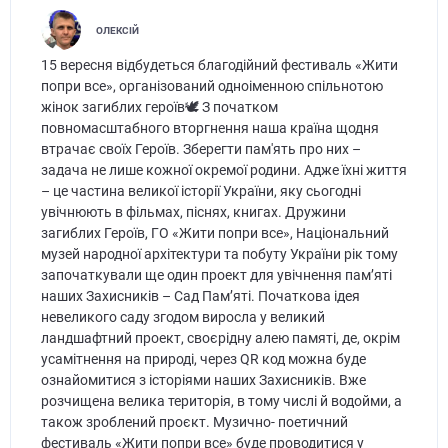
ОЛЕКСІЙ
15 вересня відбудеться благодійний фестиваль «Жити
попри все», організований одноіменною спільнотою
жінок загиблих героїв🕊️ З початком
повномасштабного вторгнення наша країна щодня
втрачає своїх Героїв. Зберегти пам'ять про них –
задача не лише кожної окремої родини. Адже їхні життя
– це частина великої історії України, яку сьогодні
увічнюють в фільмах, піснях, книгах. Дружини
загиблих Героїв, ГО «Жити попри все», Національний
музей народної архітектури та побуту України рік тому
започаткували ще один проект для увічнення памʼяті
наших Захисників – Сад Пам’яті. Початкова ідея
невеликого саду згодом виросла у великий
ландшафтний проект, своєрідну алею памяті, де, окрім
усамітнення на природі, через QR код можна буде
ознайомитися з історіями наших Захисників. Вже
розчищена велика територія, в тому числі й водойми, а
також зроблений проєкт. Музично- поетичний
фестиваль «Жити попри все» буде проводитися у