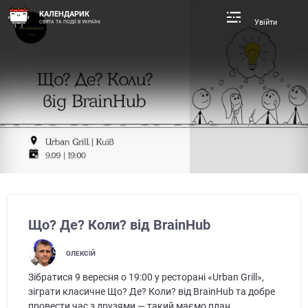
КАЛЕНДАРИК
Увійти
СВЯТА ТА ПОДІЇ В УКРАЇНІ
Що? Де? Коли? від BrainHub
ОЛЕКСІЙ
Зібратися 9 вересня о 19:00 у ресторані «Urban Grill»,
зіграти класичне Що? Де? Коли? від BrainHub та добре
провести час з друзями — такий маємо план.