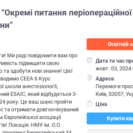
 “Окремі питання періопераційної
ни”
Освітній з
ги! Ми раді повідомити вам про
Дата та час п
ливість підвищити свою
жовт. 03, 2024
 та здобути нові знання! Цієї
оводимо СЕЕА 6 Курс
Адреса
ї школи анестезіології,
Перемоги прос
ний ESAIC, який відбудеться 3-
Київ, 03057, Ук
24 року. Це ваш шанс пройти
Ціна
рс та отримати довгоочікуваний
 Європейської асоціації
Купити кв
ів! Локація: НМУ ім. О.О.
 проспект Берестейський 34,