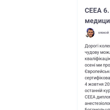
CEEA 6.
медици
ОЛЕКСІЙ
Дорогі коле
чудову мож
кваліфікацію
осені ми пр
Європейсько
сертифікова
4 жовтня 20
останній ку
СЕЕА диплом
анестезіолог
Богомольця,