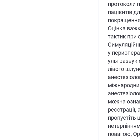
протоколи п
пацієнтів дл
покращення 
Оцінка важк
тактик при 
Симуляційни
у периопера
ультразвук 
лівого шлун
анестезіоло
міжнародних
анестезіол
можна озна
реєстрації,
пропустіть 
нетерпінням
повагою, Ор