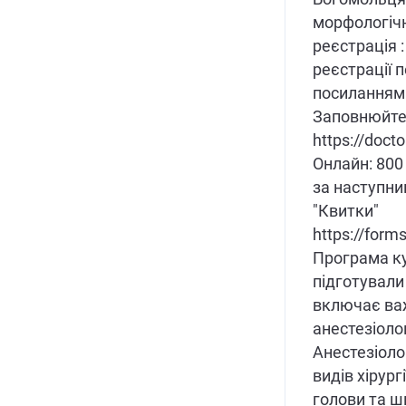
морфологічн
реєстрація :
реєстрації 
посиланням 
Заповнюйте 
https://doct
Онлайн: 800
за наступни
"Квитки"
https://form
Програма ку
підготували
включає ва
анестезіоло
Анестезіоло
видів хірургі
голови та ш