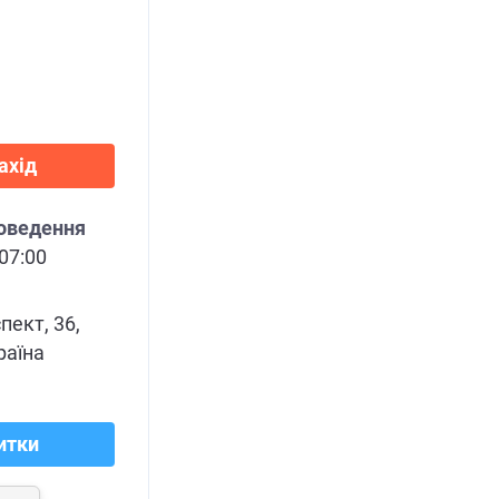
ахід
роведення
 07:00
пект, 36,
раїна
итки