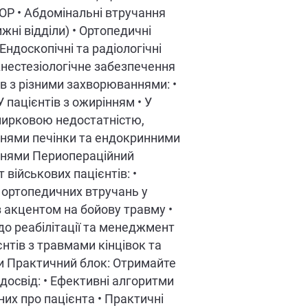
ОР • Абдомінальні втручання
ижні відділи) • Ортопедичні
Ендоскопічні та радіологічні
нестезіологічне забезпечення
ів з різними захворюваннями: •
 У пацієнтів з ожирінням • У
 нирковою недостатністю,
нями печінки та ендокринними
нями Периопераційний
військових пацієнтів: •
ортопедичних втручань у
з акцентом на бойову травму •
до реабілітації та менеджмент
єнтів з травмами кінцівок та
и Практичний блок: Отримайте
досвід: • Ефективні алгоритми
них про пацієнта • Практичні