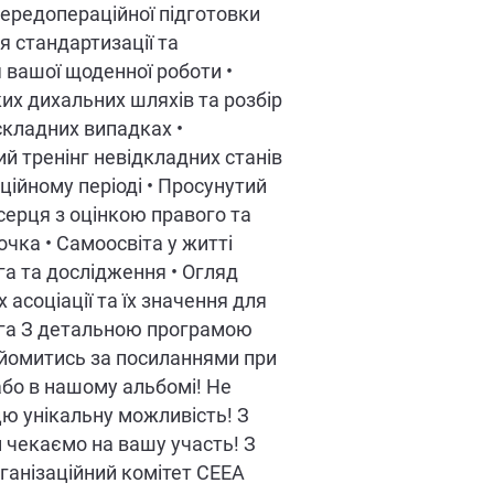
ередопераційної підготовки
я стандартизації та
вашої щоденної роботи •
их дихальних шляхів та розбір
складних випадках •
й тренінг невідкладних станів
ційному періоді • Просунутий
серця з оцінкою правого та
очка • Самоосвіта у житті
га та дослідження • Огляд
 асоціації та їх значення для
ога З детальною програмою
йомитись за посиланнями при
 або в нашому альбомі! Не
цю унікальну можливість! З
 чекаємо на вашу участь! З
ганізаційний комітет CEEA