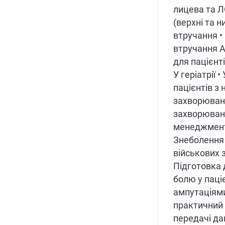
лицева та Л
(верхні та н
втручання • 
втручання А
для пацієнт
У геріатрії •
пацієнтів з
захворюван
захворюван
менеджмент 
Знеболення 
військових 
Підготовка 
болю у паці
ампутаціям
практичний 
передачі да