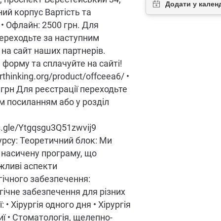
ий корпус Вартість та
 • Офлайн: 2500 грн. Для
переходьте за наступним
на сайт наших партнерів.
форму та сплачуйте на сайті!
orthinking.org/product/offceea6/ •
 грн Для реєстрації переходьте
м посиланням або у розділ
s.gle/Ytgqsgu3Q51zwvij9
рсу: Теоретичний блок: Ми
 насичену програму, що
жливі аспекти
гічного забезпечення:
гічне забезпечення для різних
ї: • Хірургія одного дня • Хірургія
иї • Стоматологія, щелепно-