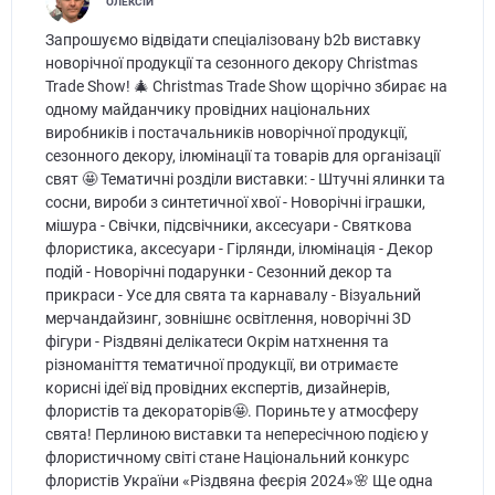
ОЛЕКСІЙ
Запрошуємо відвідати спеціалізовану b2b виставку
новорічної продукції та сезонного декору Christmas
Trade Show! 🎄 Christmas Trade Show щорічно збирає на
одному майданчику провідних національних
виробників і постачальників новорічної продукції,
сезонного декору, ілюмінації та товарів для організації
свят 🤩 Тематичні розділи виставки: - Штучні ялинки та
сосни, вироби з синтетичної хвої - Новорічні іграшки,
мішура - Свічки, підсвічники, аксесуари - Святкова
флористика, аксесуари - Гірлянди, ілюмінація - Декор
подій - Новорічні подарунки - Сезонний декор та
прикраси - Усе для свята та карнавалу - Візуальний
мерчандайзинг, зовнішнє освітлення, новорічні 3D
фігури - Різдвяні делікатеси Окрім натхнення та
різноманіття тематичної продукції, ви отримаєте
корисні ідеї від провідних експертів, дизайнерів,
флористів та декораторів🤩. Пориньте у атмосферу
свята! Перлиною виставки та непересічною подією у
флористичному світі стане Національний конкурс
флористів України «Різдвяна феєрія 2024»🌸 Ще одна